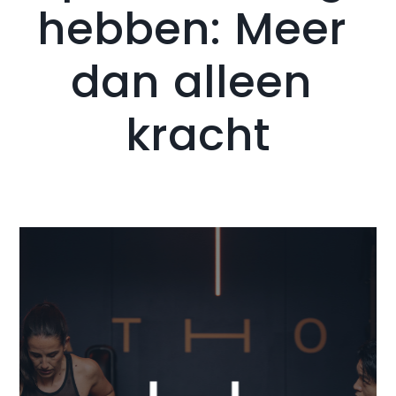
hebben:
Meer
dan
alleen
Ik ga akkoord dat mijn gegevens gebruikt
worden zoals beschreven in de
privacy policy
.
kracht
Versturen