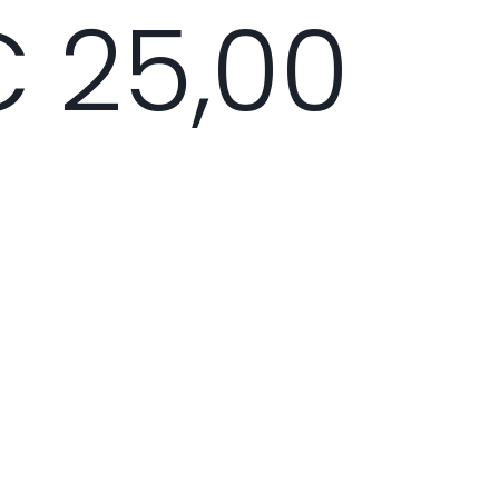
 25,00
evel training center