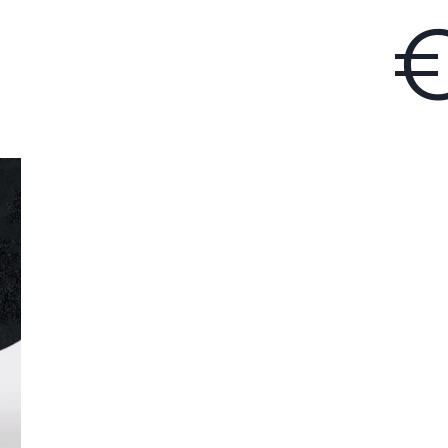
€
next l
Ik ga akkoord dat mijn gegevens gebruikt worden zoals
chreven in de
privacy policy
.
Versturen