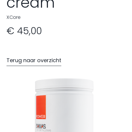
cream
XCore
Ik ga akkoord dat mijn gegevens gebruikt
€ 45,00
worden zoals beschreven in de
privacy policy
.
Versturen
Terug naar overzicht