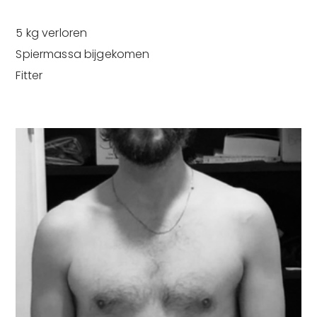
5 kg verloren
Spiermassa bijgekomen
Ik ga akkoord dat mijn gegevens gebruikt
worden zoals beschreven in de
privacy policy
.
Fitter
Versturen