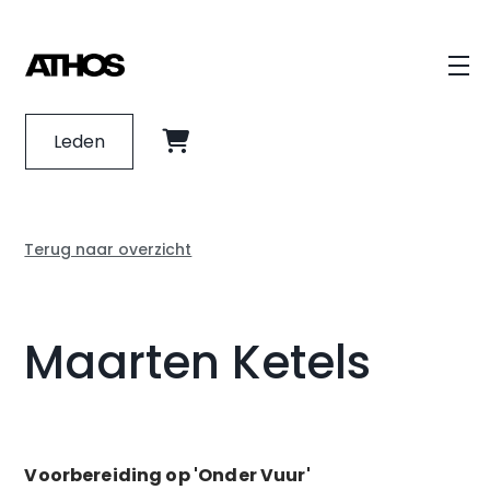
Leden
E-books
Download de prijzenlijst
Cadeaubon
Terug naar overzicht
App programma's
Gelieve hier je naam en e-mailadres in te
vullen:
Maarten Ketels
Voorbereiding op 'Onder Vuur'