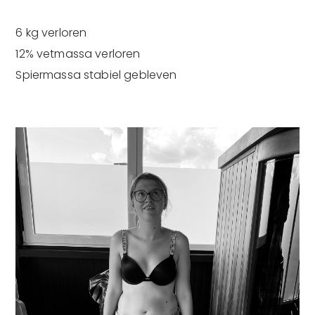
6 kg verloren
12% vetmassa verloren
Ik ga akkoord dat mijn gegevens gebruikt
worden zoals beschreven in de
privacy policy
.
Spiermassa stabiel gebleven
Versturen